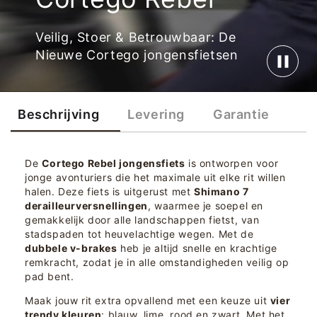
Veilig, Stoer & Betrouwbaar: De
Nieuwe Cortego jongensfietsen
Beschrijving
Levering
Garantie
De
Cortego Rebel jongensfiets
is ontworpen voor
jonge avonturiers die het maximale uit elke rit willen
halen. Deze fiets is uitgerust met
Shimano 7
derailleurversnellingen
, waarmee je soepel en
gemakkelijk door alle landschappen fietst, van
stadspaden tot heuvelachtige wegen. Met de
dubbele v-brakes
heb je altijd snelle en krachtige
remkracht, zodat je in alle omstandigheden veilig op
pad bent.
Maak jouw rit extra opvallend met een keuze uit
vier
trendy kleuren
: blauw, lime, rood en zwart. Met het