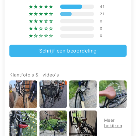
41
21
0
0
0
Schrijf een beoordeling
Klantfoto's & -video's