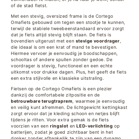
of de stad fietst.
Met een stevig, oversized frame is de Cortego
Omafiets gebouwd om tegen een stootje te kunnen,
terwijl de stabiele tweebeenstandaard ervoor zorgt
dat je fiets altijd stevig blijft staan. De fiets is
bovendien uitgerust met een
stevige voordrager
,
die ideaal is om een krat of mand te bevestigen.
Hiermee vervoer je eenvoudig je boodschappen,
schooltas of andere spullen zonder gedoe. De
voordrager is stevig, functioneel en een echte
uitkomst voor drukke dagen. Plus, het geeft de fiets
een extra stijlvolle en klassieke uitstraling.
Fietsen op de Cortego Omafiets is een plezier
dankzij de comfortabele zitpositie en de
betrouwbare terugtraprem
, waarmee je eenvoudig
en veilig kunt afremmen. De lichtgewicht kettingkast
zorgt ervoor dat je kleding schoon en netjes blijft
tijdens je ritten. Voor extra gemak is de fiets
voorzien van een
ringslot
en
LED-verlichting
op
batterijen, zodat je goed zichtbaar bent in het
donker zonder afhankelijk te zijn van een dynamo.