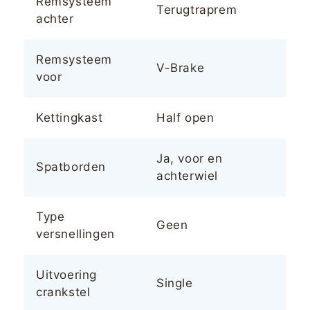
Remsysteem
Terugtraprem
achter
Remsysteem
V-Brake
voor
Kettingkast
Half open
Ja, voor en
Spatborden
achterwiel
Type
Geen
versnellingen
Uitvoering
Single
crankstel