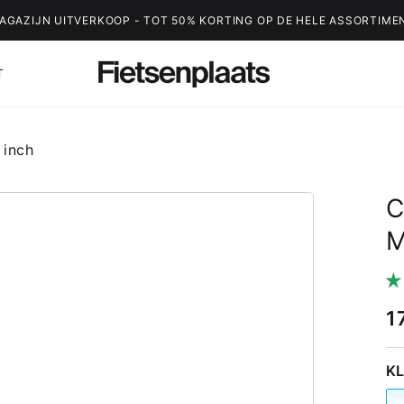
AGAZIJN UITVERKOOP - TOT 50% KORTING OP DE HELE ASSORTIME
T
 inch
C
M
1
K