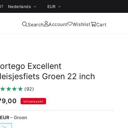
Nederlands
EUR
NT
Inloggen
Account
Wishlist
Winkelwagen
Search
Cart
ortego Excellent
eisjesfiets Groen 22 inch
(92)
79,00
Uitverkocht
LEUR
– Groen