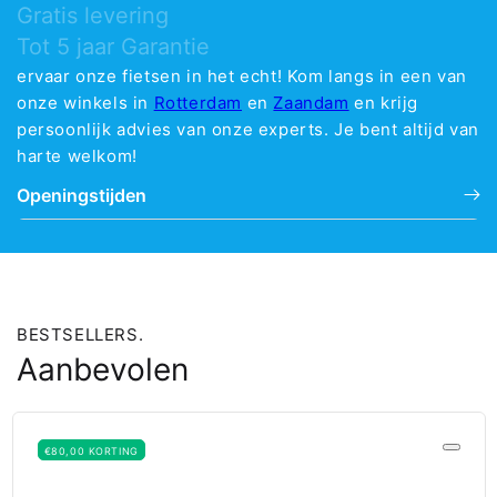
Gratis levering
Tot 5 jaar Garantie
ervaar onze fietsen in het echt! Kom langs in een van
onze winkels in
Rotterdam
en
Zaandam
en krijg
persoonlijk advies van onze experts. Je bent altijd van
harte welkom!
Openingstijden
BESTSELLERS.
Aanbevolen
€80,00 KORTING