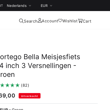
Nederlands
EUR
NT
Inloggen
Account
Wishlist
Winkelwagen
Search
Cart
ortego Bella Meisjesfiets
4 inch 3 Versnellingen -
roen
(82)
69,00
Uitverkocht
LEUR
– Groen