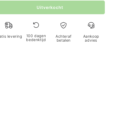
lor
Uitverkocht
100 dagen
atis levering
Achteraf
Aankoop
bedenktijd
betalen
advies