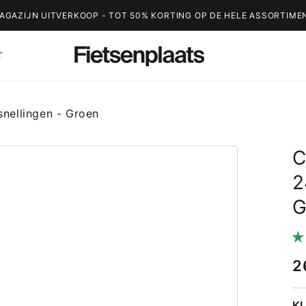
AGAZIJN UITVERKOOP - TOT 50% KORTING OP DE HELE ASSORTIME
T
snellingen - Groen
C
2
G
2
K