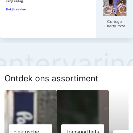
verjaardag...
Bekijk review
Cortego
Liberty roze
antervarin
Ontdek ons assortiment
Elektrische
Transportfiets