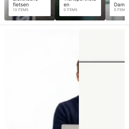
fietsen
en
Dames
13 ITEMS
0 ITEMS
5 ITEMS