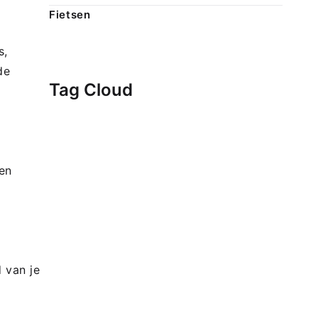
Fietsen
s,
de
Tag Cloud
een
 van je