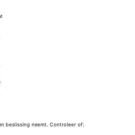
at
h
h
h
h
h
h
h
h
een beslissing neemt. Controleer of: