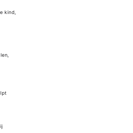
e kind,
len,
lpt
ij