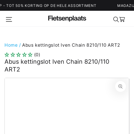
TOT 50% KORTING OP DE HELE ASSORTIMENT
MAGAZIJN U
Winkelwag
Home
/
Abus kettingslot Iven Chain 8210/110 ART2
(0)
Abus kettingslot Iven Chain 8210/110
ART2